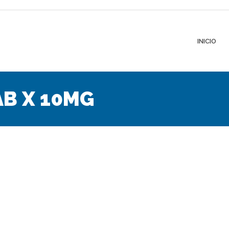
INICIO
B X 10MG