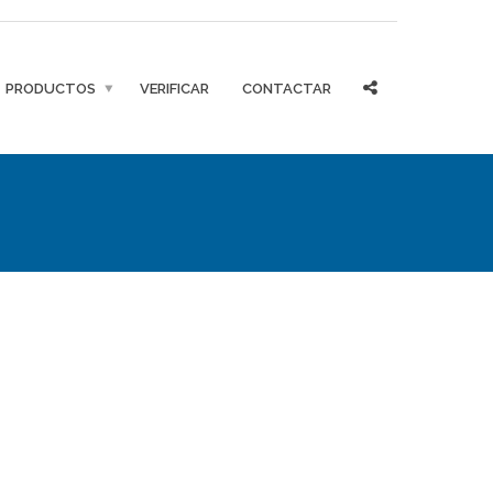
PRODUCTOS
VERIFICAR
CONTACTAR